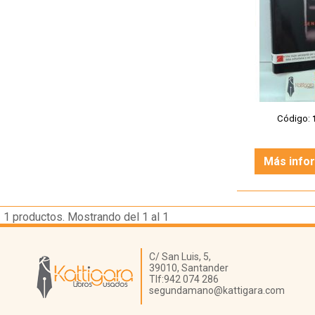
Código:
Más info
1
productos. Mostrando del 1 al 1
Librería Kattigara
C/ San Luis, 5,
39010,
Santander
Tlf:
942 074 286
segundamano@kattigara.com