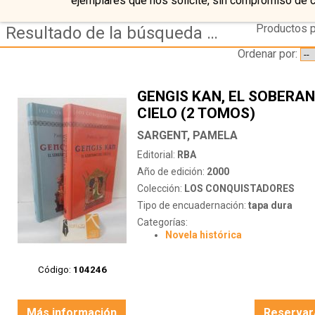
ejemplares que nos solicite, sin compromiso de 
Productos p
Resultado de la búsqueda de autor sargent,-pamela
Ordenar por:
GENGIS KAN, EL SOBERAN
CIELO (2 TOMOS)
SARGENT, PAMELA
Editorial:
RBA
Año de edición:
2000
Colección:
LOS CONQUISTADORES
Tipo de encuadernación:
tapa dura
Categorías:
Novela histórica
Código:
104246
Más información
Reservar