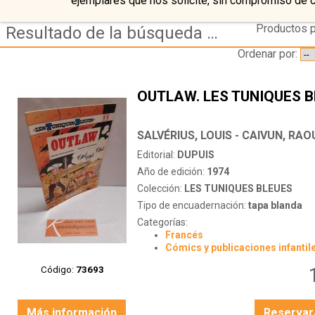
ejemplares que nos solicite, sin compromiso de 
Productos p
Resultado de la búsqueda de autor salverius,-louis---caivun,-raoul
Ordenar por:
OUTLAW. LES TUNIQUES B
SALVÉRIUS, LOUIS - CAIVUN, RAO
Editorial:
DUPUIS
Año de edición:
1974
Colección:
LES TUNIQUES BLEUES
Tipo de encuadernación:
tapa blanda
Categorías:
Francés
Cómics y publicaciones infantil
Código:
73693
Más información
Reservar