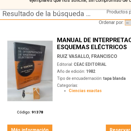
ejemplares que nos solicite, sin compromiso de 
Productos p
Resultado de la búsqueda de autor ruiz-vasallo,-francisco
Ordenar por:
MANUAL DE INTERPRETAC
ESQUEMAS ELÉCTRICOS
RUIZ VASALLO, FRANCISCO
Editorial:
CEAC EDITORIAL
Año de edición:
1982
Tipo de encuadernación:
tapa blanda
Categorías:
Ciencias exactas
Código:
91378
Más información
Reservar