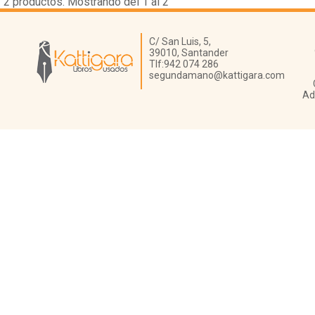
2
productos. Mostrando del 1 al 2
Librería Kattigara
C/ San Luis, 5,
39010,
Santander
Tlf:
942 074 286
segundamano@kattigara.com
Ad