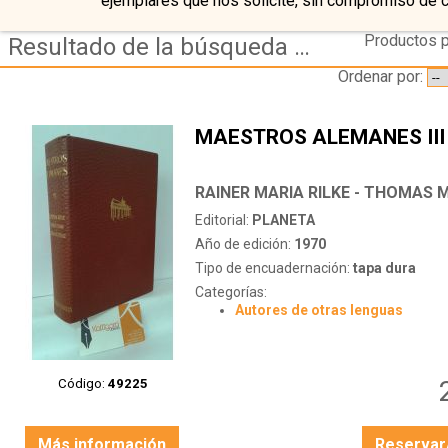
ejemplares que nos solicite, sin compromiso de 
Productos p
Resultado de la búsqueda de autor rainer-maria-rilke---thomas-mann---herman-hesse
Ordenar por:
MAESTROS ALEMANES III
Editorial:
PLANETA
Año de edición:
1970
Tipo de encuadernación:
tapa dura
Categorías:
Autores de otras lenguas
Código:
49225
Más información
Reservar