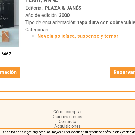
Editorial:
PLAZA & JANÉS
Año de edición:
2000
Tipo de encuadernación:
tapa dura con sobrecubie
Categorías:
Novela policíaca, suspense y terror
16667
rmación
Reserva
Cómo comprar
Quiénes somos
Contacto
Adquisiciones
re sus hábitos de navegación y poder así mejorar y personalizar su experiencia ofreciéndole conte