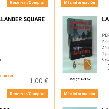
Reservar/Comprar
Más información
LLANDER SQUARE
LA
…
PE
Edit
Año
Tip
a
Cat
y terror
1,00 €
Código:
47167
Reservar/Comprar
Más información