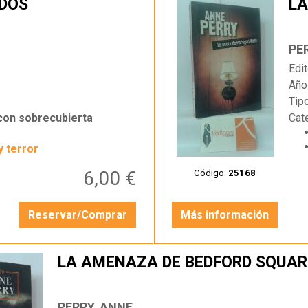
DOS
LA
…
PE
Edit
Año
Tip
 con sobrecubierta
Cat
y terror
6,00 €
Código:
25168
Reservar/Comprar
Más información
LA AMENAZA DE BEDFORD SQUAR
PERRY, ANNE