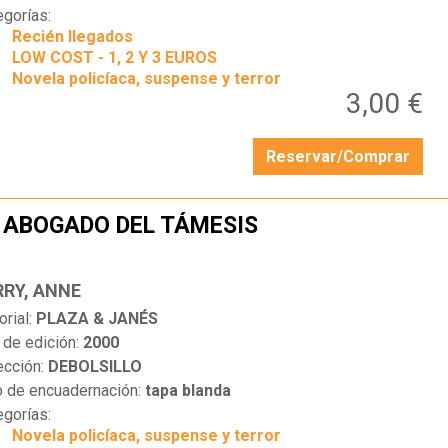
egorías:
Recién llegados
LOW COST - 1, 2 Y 3 EUROS
Novela policíaca, suspense y terror
3,00 €
Reservar/Comprar
 ABOGADO DEL TÁMESIS
…
RRY, ANNE
orial:
PLAZA & JANÉS
 de edición:
2000
ección:
DEBOLSILLO
o de encuadernación:
tapa blanda
egorías:
Novela policíaca, suspense y terror