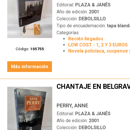
Editorial:
PLAZA & JANÉS
Año de edición:
2001
Colección:
DEBOLSILLO
Tipo de encuadernación:
tapa bland
Categorías:
Recién llegados
LOW COST - 1, 2 Y 3 EUROS
Código:
105755
Novela policíaca, suspense 
Más información
CHANTAJE EN BELGRA
PERRY, ANNE
Editorial:
PLAZA & JANÉS
Año de edición:
2001
Colección:
DEBOLSILLO