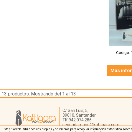
Código:
Más info
13
productos. Mostrando del 1 al 13
Librería Kattigara
C/ San Luis, 5,
39010,
Santander
Tlf:
942 074 286
segundamano@kattigara.com
Este sitio web utiliza cookies propias y de terceros para recopilar información estadística sob