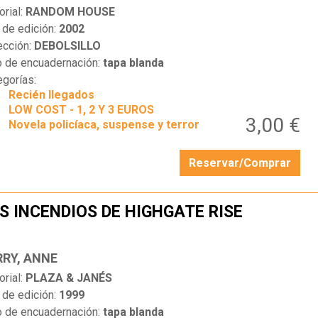
orial:
RANDOM HOUSE
 de edición:
2002
ección:
DEBOLSILLO
o de encuadernación:
tapa blanda
egorías:
Recién llegados
LOW COST - 1, 2 Y 3 EUROS
3,00 €
Novela policíaca, suspense y terror
Reservar/Comprar
S INCENDIOS DE HIGHGATE RISE
…
RRY, ANNE
orial:
PLAZA & JANÉS
 de edición:
1999
o de encuadernación:
tapa blanda