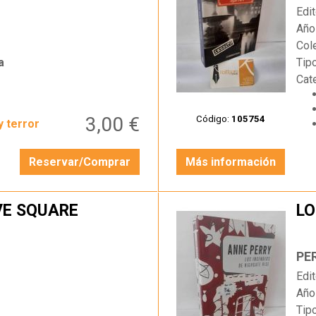
Edit
Año
Col
a
Tip
Cat
3,00 €
Código:
105754
y terror
Reservar/Comprar
Más información
VE SQUARE
LO
…
PE
Edit
Año
Tip