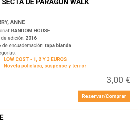
 SECTA DE PARAGON WALK
…
RRY, ANNE
orial:
RANDOM HOUSE
 de edición:
2016
o de encuadernación:
tapa blanda
egorías:
LOW COST - 1, 2 Y 3 EUROS
Novela policíaca, suspense y terror
3,00 €
Reservar/Comprar
E
…