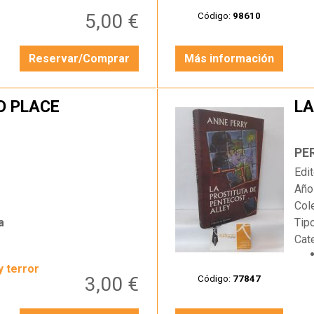
5,00 €
Código:
98610
Reservar/Comprar
Más información
D PLACE
LA
…
PE
Edit
Año
Col
a
Tip
Cat
y terror
3,00 €
Código:
77847