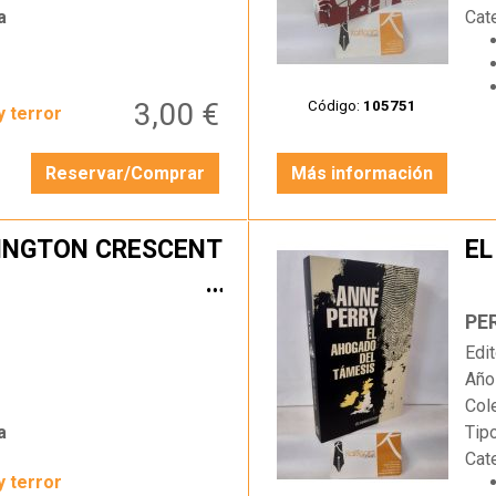
a
Cat
3,00 €
Código:
105751
y terror
Reservar/Comprar
Más información
INGTON CRESCENT
EL
…
PE
Edit
Año
Col
a
Tip
Cat
y terror