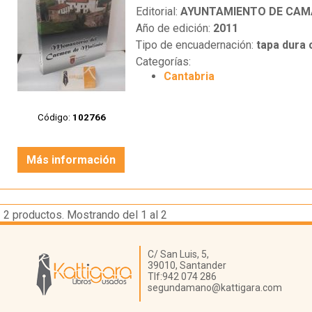
Editorial:
AYUNTAMIENTO DE CA
Año de edición:
2011
Tipo de encuadernación:
tapa dura
Categorías:
Cantabria
Código:
102766
Más información
2
productos. Mostrando del 1 al 2
Librería Kattigara
C/ San Luis, 5,
39010,
Santander
Tlf:
942 074 286
segundamano@kattigara.com