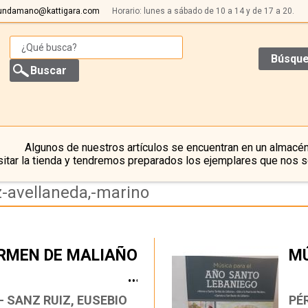
undamano@kattigara.com
Horario: lunes a sábado de 10 a 14 y de 17 a 20.
Búsque
Algunos de nuestros artículos se encuentran en un almacén
itar la tienda y tendremos preparados los ejemplares que nos s
z-avellaneda,-marino
ARMEN DE MALIAÑO
MÚ
…
- SANZ RUIZ, EUSEBIO
PÉ