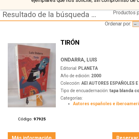
ejemplares que nos solicite, sin compromiso de 
Productos p
Resultado de la búsqueda de autor ondarra,-luis
Ordenar por:
TIRÓN
ONDARRA, LUIS
Editorial:
PLANETA
Año de edición:
2000
Colección:
AEI AUTORES ESPAÑOLES E IBER
Tipo de encuadernación:
tapa blanda c
Categorías:
Autores españoles e iberoamer
Código:
97925
Más información
Reservar