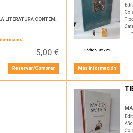
Edit
Col
LITERATURA CONTEMPORÁNEA
Tip
Cat
americanos
5,00 €
Código:
92222
Reservar/Comprar
Más información
TI
…
MA
Edit
Año
Col