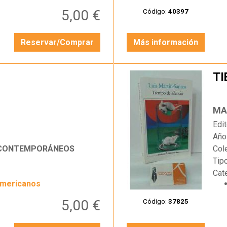
5,00 €
Código:
40397
Reservar/Comprar
Más información
TI
…
MA
Edit
Año
 CONTEMPORÁNEOS
Col
Tip
Cat
americanos
5,00 €
Código:
37825