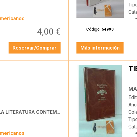
Tip
Cat
americanos
4,00 €
Código:
64990
Reservar/Comprar
Más información
TI
…
MA
Edit
Año
LITERATURA CONTEMPORÁNEA
Col
Tip
Cat
americanos