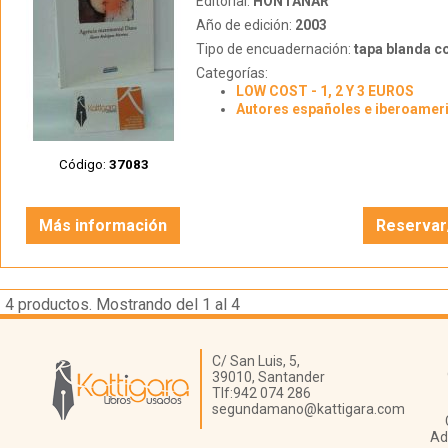
Editorial:
HONTANAR
Año de edición:
2003
Tipo de encuadernación:
tapa blanda c
Categorías:
LOW COST - 1, 2 Y 3 EUROS
Autores españoles e iberoamer
Código:
37083
Más información
Reservar
4
productos. Mostrando del 1 al 4
Librería Kattigara
C/ San Luis, 5,
39010,
Santander
Tlf:
942 074 286
segundamano@kattigara.com
Ad