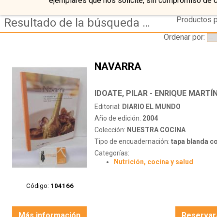
ejemplares que nos solicite, sin compromiso de 
Productos p
Resultado de la búsqueda de autor martin,-rod-a.
Ordenar por:
NAVARRA
Editorial:
DIARIO EL MUNDO
Año de edición:
2004
Colección:
NUESTRA COCINA
Tipo de encuadernación:
tapa blanda c
Categorías:
Nutrición, cocina y salud
Código:
104166
Más información
Reservar