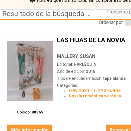
ejemplares que nos solicite, sin compromiso de 
Productos p
Resultado de la búsqueda de autor mallery,-susan
Ordenar por:
LAS HIJAS DE LA NOVIA
MALLERY, SUSAN
Editorial:
HARLEQUIN
Año de edición:
2018
Tipo de encuadernación:
tapa blanda
Categorías:
LOW COST - 1, 2 Y 3 EUROS
Novela romántica y erótica
Código:
80365
Más información
Reservar