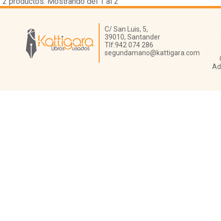
2
productos. Mostrando del 1 al 2
Librería Kattigara
C/ San Luis, 5,
39010,
Santander
Tlf:
942 074 286
segundamano@kattigara.com
Ad