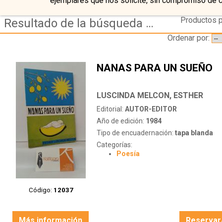
ejemplares que nos solicite, sin compromiso de 
Productos p
Resultado de la búsqueda de autor luscinda-melcon,-esther
Ordenar por:
NANAS PARA UN SUEÑO
LUSCINDA MELCON, ESTHER
Editorial:
AUTOR-EDITOR
Año de edición:
1984
Tipo de encuadernación:
tapa blanda
Categorías:
Poesía
Código:
12037
Más información
Reservar