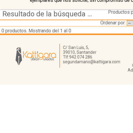
ejemplares que nos solicite, sin compromiso de 
Productos p
Resultado de la búsqueda de autor levi-montalcini,-rita
Ordenar por:
0
productos. Mostrando del 1 al 0
Librería Kattigara
C/ San Luis, 5,
39010,
Santander
Tlf:
942 074 286
segundamano@kattigara.com
Ad