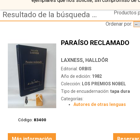
ejemplares que nos solicite, sin compromiso de 
Productos p
Resultado de la búsqueda de autor laxness,-halldor
Ordenar por:
PARAÍSO RECLAMADO
LAXNESS, HALLDÓR
Editorial:
ORBIS
Año de edición:
1982
Colección:
LOS PREMIOS NOBEL
Tipo de encuadernación:
tapa dura
Categorías:
Autores de otras lenguas
Código:
83400
Más información
Reservar