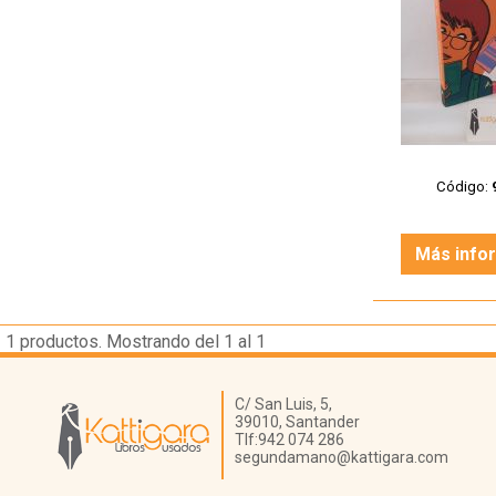
Código:
Más info
1
productos. Mostrando del 1 al 1
Librería Kattigara
C/ San Luis, 5,
39010,
Santander
Tlf:
942 074 286
segundamano@kattigara.com