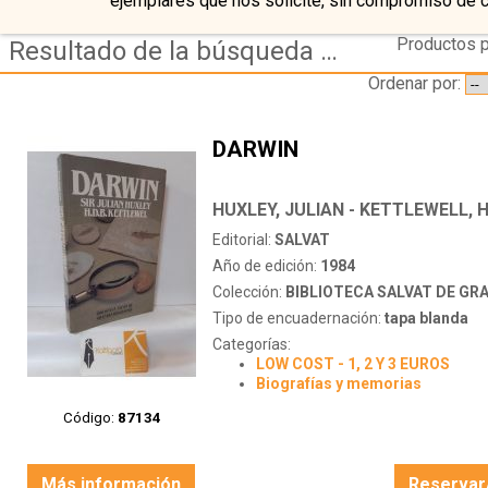
ejemplares que nos solicite, sin compromiso de 
Productos p
Resultado de la búsqueda de autor huxley,-julian---kettlewell,-h.d.b.
Ordenar por:
DARWIN
HUXLEY, JULIAN - KETTLEWELL, H
Editorial:
SALVAT
Año de edición:
1984
Colección:
BIBLIOTECA SALVAT DE GRANDE
Tipo de encuadernación:
tapa blanda
Categorías:
LOW COST - 1, 2 Y 3 EUROS
Biografías y memorias
Código:
87134
Más información
Reservar