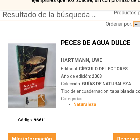
ejemplares que nos solicite, sin compromiso de 
Productos p
Resultado de la búsqueda de autor hartmann,-uwe
Ordenar por:
PECES DE AGUA DULCE
HARTMANN, UWE
Editorial:
CÍRCULO DE LECTORES
Año de edición:
2003
Colección:
GUÍAS DE NATURALEZA
Tipo de encuadernación:
tapa blanda c
Categorías:
Naturaleza
Código:
96611
Más información
Reservar