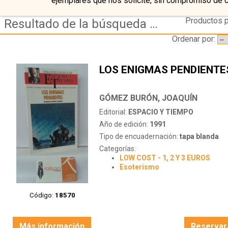
ejemplares que nos solicite, sin compromiso de 
Productos p
Resultado de la búsqueda de autor gomez-buron,-joaquin
Ordenar por:
LOS ENIGMAS PENDIENTE
GÓMEZ BURÓN, JOAQUÍN
Editorial:
ESPACIO Y TIEMPO
Año de edición:
1991
Tipo de encuadernación:
tapa blanda
Categorías:
LOW COST - 1, 2 Y 3 EUROS
Esoterismo
Código:
18570
Más información
Reservar