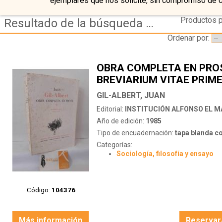
ejemplares que nos solicite, sin compromiso de 
Productos p
Resultado de la búsqueda de autor gil-albert,-juan
Ordenar por:
OBRA COMPLETA EN PROS
BREVIARIUM VITAE PRIM
VOLUMEN
GIL-ALBERT, JUAN
Editorial:
INSTITUCIÓN ALFONSO EL 
Año de edición:
1985
Tipo de encuadernación:
tapa blanda c
Categorías:
Sociología, filosofía y ensayo
Código:
104376
Más información
Reservar