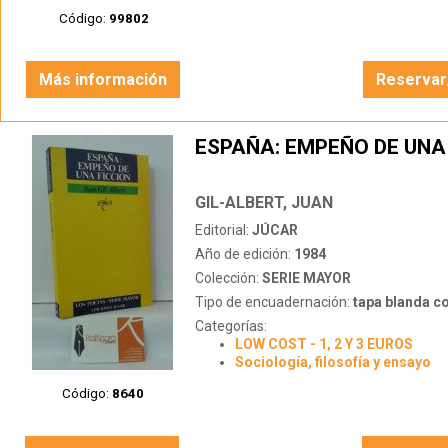
Código:
99802
Más información
Reservar
ESPAÑA: EMPEÑO DE UNA
GIL-ALBERT, JUAN
Editorial:
JÚCAR
Año de edición:
1984
Colección:
SERIE MAYOR
Tipo de encuadernación:
tapa blanda c
Categorías:
LOW COST - 1, 2 Y 3 EUROS
Sociología, filosofía y ensayo
Código:
8640