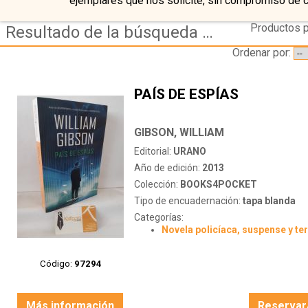
ejemplares que nos solicite, sin compromiso de 
Productos p
Resultado de la búsqueda de autor gibson,-william
Ordenar por:
PAÍS DE ESPÍAS
GIBSON, WILLIAM
Editorial:
URANO
Año de edición:
2013
Colección:
BOOKS4POCKET
Tipo de encuadernación:
tapa blanda
Categorías:
Novela policíaca, suspense y te
Código:
97294
Más información
Reservar