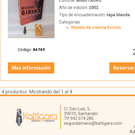
Editorial:
MINOTAURO
Año de edición:
2002
Tipo de encuadernación:
tapa blanda
Categorías:
Novela de ciencia ficción
Código:
84749
Más información
Reservar
4
productos. Mostrando del 1 al 4
Librería Kattigara
C/ San Luis, 5,
39010,
Santander
Tlf:
942 074 286
segundamano@kattigara.com
Ad