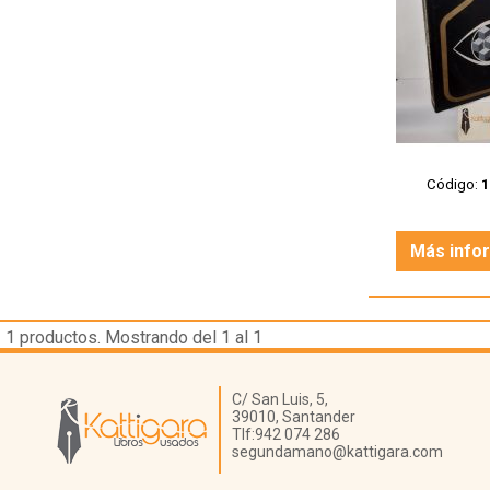
Código:
Más info
1
productos. Mostrando del 1 al 1
Librería Kattigara
C/ San Luis, 5,
39010,
Santander
Tlf:
942 074 286
segundamano@kattigara.com