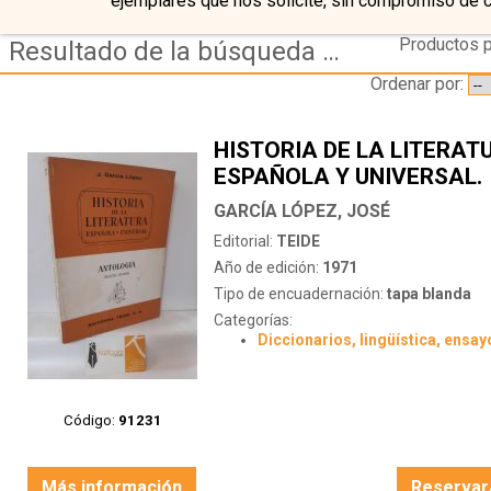
ejemplares que nos solicite, sin compromiso de 
Productos p
Resultado de la búsqueda de autor garcia-lopez,-jose
Ordenar por:
HISTORIA DE LA LITERAT
ESPAÑOLA Y UNIVERSAL.
ANTOLOGÍA SEXTO CURS
GARCÍA LÓPEZ, JOSÉ
Editorial:
TEIDE
Año de edición:
1971
Tipo de encuadernación:
tapa blanda
Categorías:
Diccionarios, lingüística, ensay
Código:
91231
Más información
Reservar