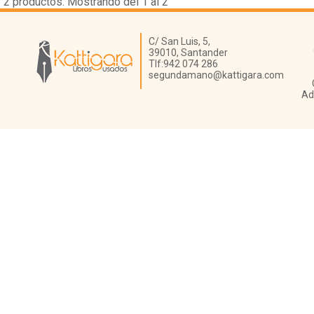
2
productos. Mostrando del 1 al 2
Librería Kattigara
C/ San Luis, 5,
39010,
Santander
Tlf:
942 074 286
segundamano@kattigara.com
Ad