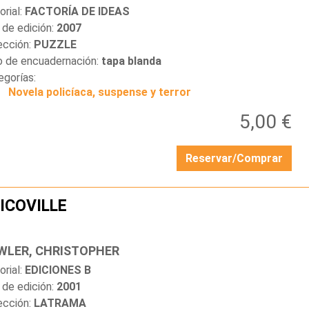
orial:
FACTORÍA DE IDEAS
 de edición:
2007
ección:
PUZZLE
o de encuadernación:
tapa blanda
egorías:
Novela policíaca, suspense y terror
5,00 €
Reservar/Comprar
ICOVILLE
…
WLER, CHRISTOPHER
orial:
EDICIONES B
 de edición:
2001
ección:
LATRAMA