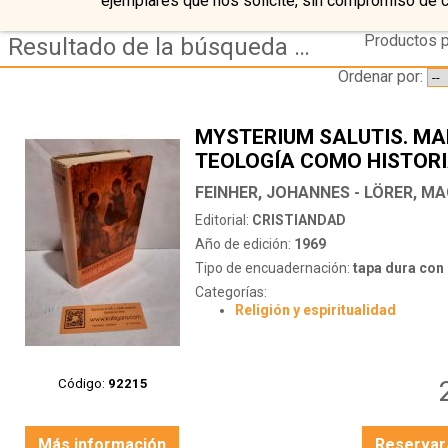
ejemplares que nos solicite, sin compromiso de 
Productos p
Resultado de la búsqueda de autor feinher,-johannes---lorer,-magnus-(dir)
Ordenar por:
MYSTERIUM SALUTIS. MA
TEOLOGÍA COMO HISTORI
SALVACIÓN. VOLUMEN I
FEINHER, JOHANNES - LÖRER, MA
Editorial:
CRISTIANDAD
Año de edición:
1969
Tipo de encuadernación:
tapa dura con s
Categorías:
Religión y espiritualidad
Código:
92215
Más información
Reservar