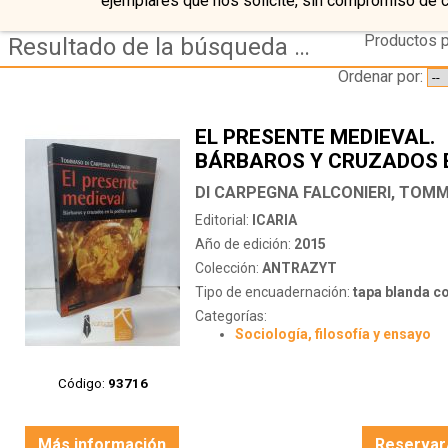
ejemplares que nos solicite, sin compromiso de 
Productos p
Resultado de la búsqueda de autor di-carpegna-falconieri,-tommaso
Ordenar por:
EL PRESENTE MEDIEVAL.
BÁRBAROS Y CRUZADOS 
POLÍTICA ACTUAL
DI CARPEGNA FALCONIERI, TOM
Editorial:
ICARIA
Año de edición:
2015
Colección:
ANTRAZYT
Tipo de encuadernación:
tapa blanda c
Categorías:
Sociología, filosofía y ensayo
Código:
93716
Más información
Reservar