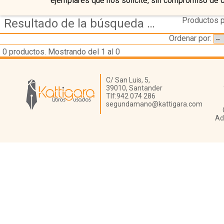
ejemplares que nos solicite, sin compromiso de 
Productos p
Resultado de la búsqueda de autor derob---job
Ordenar por:
0
productos. Mostrando del 1 al 0
Librería Kattigara
C/ San Luis, 5,
39010,
Santander
Tlf:
942 074 286
segundamano@kattigara.com
Ad