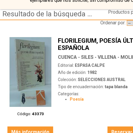
ejemplares que nos solicite, sin compromiso de 
Productos p
Resultado de la búsqueda de autor cuenca---siles---villena---molina---presa---faraco---otros
Ordenar por:
FLORILEGIUM, POESÍA ÚL
ESPAÑOLA
Editorial:
ESPASA CALPE
Año de edición:
1982
Colección:
SELECCIONES AUSTRAL
Tipo de encuadernación:
tapa blanda
Categorías:
Poesía
Código:
43373
Más información
Reservar