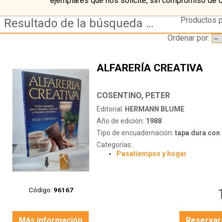
ejemplares que nos solicite, sin compromiso de 
Productos p
Resultado de la búsqueda de autor cosentino,-peter
Ordenar por:
ALFARERÍA CREATIVA
COSENTINO, PETER
Editorial:
HERMANN BLUME
Año de edición:
1988
Tipo de encuadernación:
tapa dura con s
Categorías:
Pasatiempos y hogar
Código:
96167
Más información
Reservar