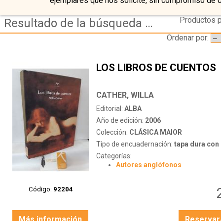
ejemplares que nos solicite, sin compromiso de 
Productos p
Resultado de la búsqueda de autor cather,-willa
Ordenar por:
LOS LIBROS DE CUENTOS
CATHER, WILLA
Editorial:
ALBA
Año de edición:
2006
Colección:
CLÁSICA MAIOR
Tipo de encuadernación:
tapa dura con s
Categorías:
Autores anglófonos
Código:
92204
Más información
Reservar