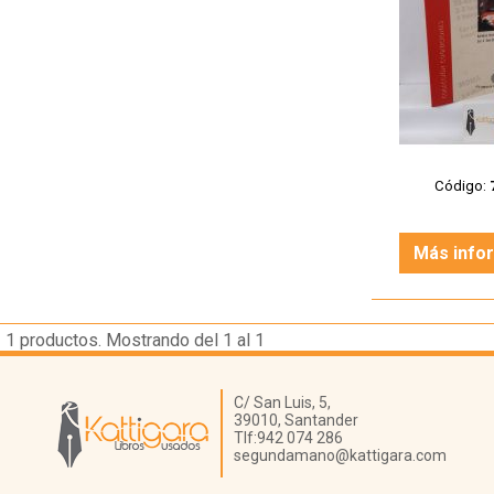
Código:
Más info
1
productos. Mostrando del 1 al 1
Librería Kattigara
C/ San Luis, 5,
39010,
Santander
Tlf:
942 074 286
segundamano@kattigara.com