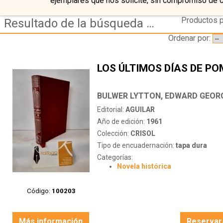
ejemplares que nos solicite, sin compromiso de 
Productos p
Resultado de la búsqueda de autor bulwer-lytton,-edward-g.
Ordenar por:
LOS ÚLTIMOS DÍAS DE P
BULWER LYTTON, EDWARD GEOR
Editorial:
AGUILAR
Año de edición:
1961
Colección:
CRISOL
Tipo de encuadernación:
tapa dura
Categorías:
Novela histórica
Código:
100203
Más información
Reservar