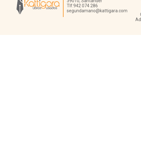
39010,
Santander
Tlf:
942 074 286
segundamano@kattigara.com
Ad