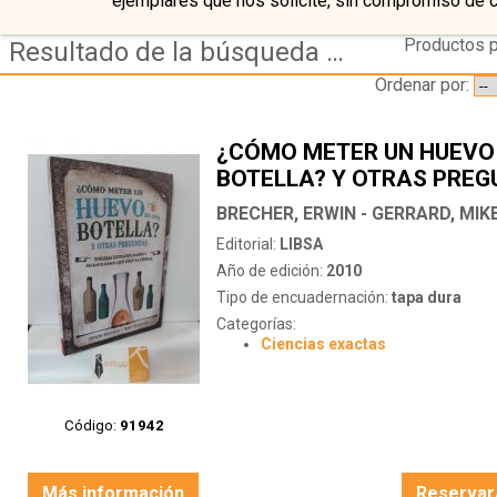
ejemplares que nos solicite, sin compromiso de 
Productos p
Resultado de la búsqueda de autor brecher,-erwin---gerrard,-mike
Ordenar por:
¿CÓMO METER UN HUEVO
BOTELLA? Y OTRAS PRE
BRECHER, ERWIN - GERRARD, MIK
Editorial:
LIBSA
Año de edición:
2010
Tipo de encuadernación:
tapa dura
Categorías:
Ciencias exactas
Código:
91942
Más información
Reservar