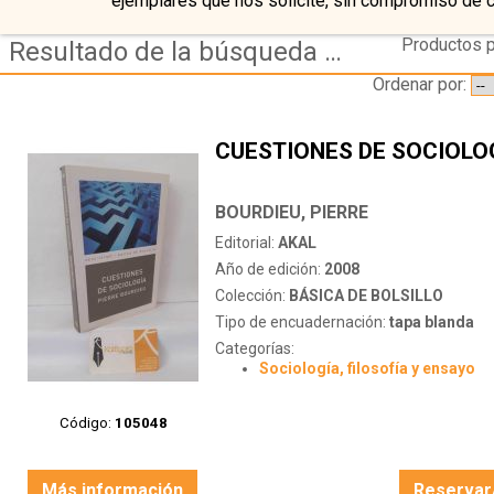
ejemplares que nos solicite, sin compromiso de 
Productos p
Resultado de la búsqueda de autor bourdieu,-pierre
Ordenar por:
CUESTIONES DE SOCIOLO
BOURDIEU, PIERRE
Editorial:
AKAL
Año de edición:
2008
Colección:
BÁSICA DE BOLSILLO
Tipo de encuadernación:
tapa blanda
Categorías:
Sociología, filosofía y ensayo
Código:
105048
Más información
Reservar