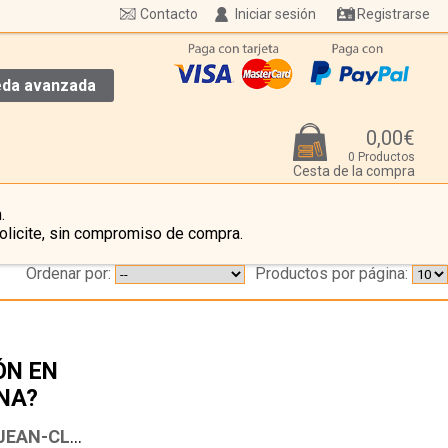
Contacto
Iniciar sesión
Registrarse
da avanzada
0,00€
0 Productos
Cesta de la compra
.
olicite, sin compromiso de compra.
Ordenar por:
Productos por página:
ÓN EN
NA?
…
BOON, HENRI - DAVROU, YVES - MACQUET, JEAN-CLAUDE