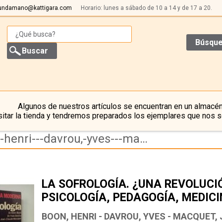
undamano@kattigara.com
Horario: lunes a sábado de 10 a 14 y de 17 a 20.
Búsque
Algunos de nuestros artículos se encuentran en un almacén
itar la tienda y tendremos preparados los ejemplares que nos s
Resultado de la búsqueda de autor boon,-henri---davrou,-yves---macquet,-jean-claude
LA SOFROLOGÍA. ¿UNA REVOLUCI
PSICOLOGÍA, PEDAGOGÍA, MEDICI