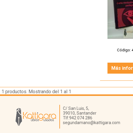
Código:
Más info
1
productos. Mostrando del 1 al 1
Librería Kattigara
C/ San Luis, 5,
39010,
Santander
Tlf:
942 074 286
segundamano@kattigara.com