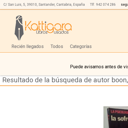
C/ San Luis, 5,
39010,
Santander, Cantabria, España
Tlf:
942 074 286
seg
Recién llegados
Todos
Categorías
Puede avisarnos antes de vis