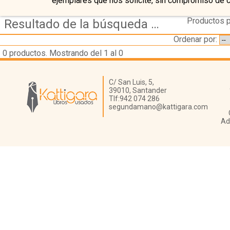
ejemplares que nos solicite, sin compromiso de 
Productos p
Resultado de la búsqueda de autor bleeker---widengren
Ordenar por:
0
productos. Mostrando del 1 al 0
Librería Kattigara
C/ San Luis, 5,
39010,
Santander
Tlf:
942 074 286
segundamano@kattigara.com
Ad