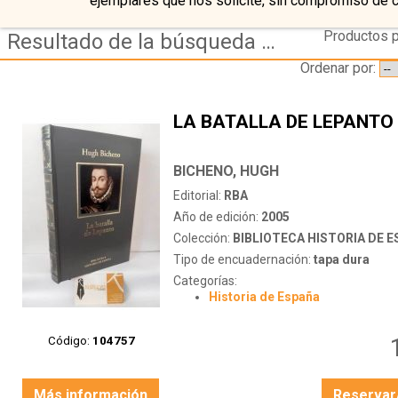
ejemplares que nos solicite, sin compromiso de 
Productos p
Resultado de la búsqueda de autor bicheno,-hugh
Ordenar por:
LA BATALLA DE LEPANTO
BICHENO, HUGH
Editorial:
RBA
Año de edición:
2005
Colección:
BIBLIOTECA HISTORIA DE 
Tipo de encuadernación:
tapa dura
Categorías:
Historia de España
Código:
104757
Más información
Reservar