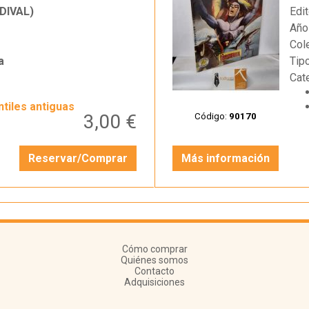
DIVAL)
Edit
Año
Col
a
Tip
Cat
ntiles antiguas
3,00 €
Código:
90170
Reservar/Comprar
Más información
Cómo comprar
Quiénes somos
Contacto
Adquisiciones