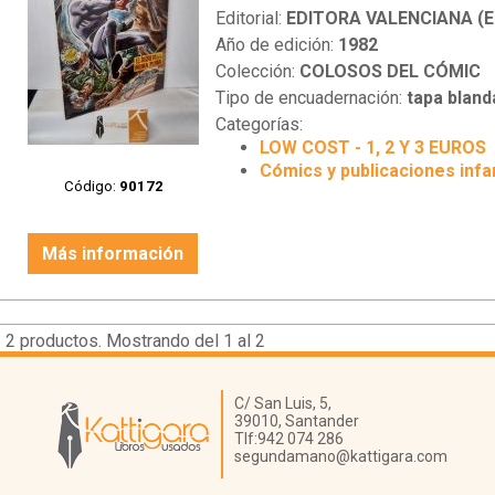
Editorial:
EDITORA VALENCIANA (E
Año de edición:
1982
Colección:
COLOSOS DEL CÓMIC
Tipo de encuadernación:
tapa bland
Categorías:
LOW COST - 1, 2 Y 3 EUROS
Cómics y publicaciones infa
Código:
90172
Más información
2
productos. Mostrando del 1 al 2
Librería Kattigara
C/ San Luis, 5,
39010,
Santander
Tlf:
942 074 286
segundamano@kattigara.com