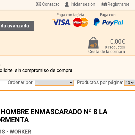
Contacto
Iniciar sesión
Registrarse
da avanzada
0,00€
0 Productos
Cesta de la compra
.
olicite, sin compromiso de compra.
Ordenar por:
Productos por página:
 HOMBRE ENMASCARADO Nº 8 LA
ORMENTA
…
SS - WORKER