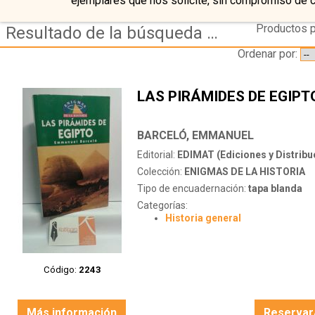
ejemplares que nos solicite, sin compromiso de 
Productos p
Resultado de la búsqueda de autor barcelo,-emmanuel
Ordenar por:
LAS PIRÁMIDES DE EGIPT
BARCELÓ, EMMANUEL
Editorial:
EDIMAT (Ediciones y Distribuci
Colección:
ENIGMAS DE LA HISTORIA
Tipo de encuadernación:
tapa blanda
Categorías:
Historia general
Código:
2243
Más información
Reservar