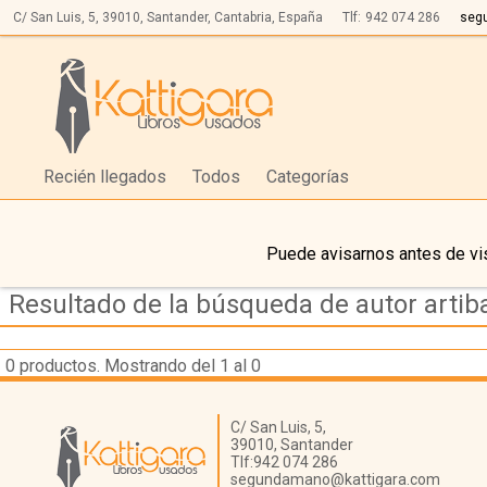
C/ San Luis, 5,
39010,
Santander, Cantabria, España
Tlf:
942 074 286
seg
Recién llegados
Todos
Categorías
Puede avisarnos antes de vis
Resultado de la búsqueda de autor artiba
0
productos. Mostrando del 1 al 0
Librería Kattigara
C/ San Luis, 5,
39010,
Santander
Tlf:
942 074 286
segundamano@kattigara.com