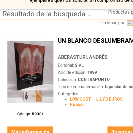
ejemplares que nos solicite, sin compromiso de 
Productos p
Resultado de la búsqueda de autor aberasturi,-andres
Ordenar por:
UN BLANCO DESLUMBRA
ABERASTURI, ANDRÉS
Editorial:
SIAL
Año de edición:
1999
Colección:
CONTRAPUNTO
Tipo de encuadernación:
tapa blanda c
Categorías:
LOW COST - 1, 2 Y 3 EUROS
Poesía
Código:
59301
Más información
Reservar