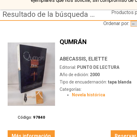
ejemplares que nos solicite, sin compromiso de 
Productos p
Resultado de la búsqueda de autor abecassis,-eliette
Ordenar por:
QUMRÁN
ABECASSIS, ELIETTE
Editorial:
PUNTO DE LECTURA
Año de edición:
2000
Tipo de encuadernación:
tapa blanda
Categorías:
Novela histórica
Código:
97840
Más información
Reservar