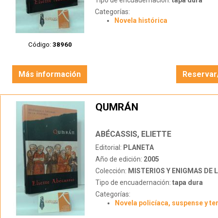
Tipo de encuadernación:
tapa dura
Categorías:
Novela histórica
Código:
38960
Más información
Reservar
QUMRÁN
ABÉCASSIS, ELIETTE
Editorial:
PLANETA
Año de edición:
2005
Colección:
MISTERIOS Y ENIGMAS DE L
Tipo de encuadernación:
tapa dura
Categorías:
Novela policíaca, suspense y te