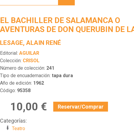
DE
SALAMANCA
O
EL BACHILLER DE SALAMANCA O
AVENTURAS
DE
AVENTURAS DE DON QUERUBIN DE L
DON
QUERUBIN
LESAGE, ALAIN RENÉ
DE LA
RONDA
Editorial:
AGUILAR
Colección:
CRISOL
Número de colección:
241
Tipo de encuadernación:
tapa dura
Año de edición:
1962
Código:
95358
10,00 €
Reservar/Comprar
Categorías:
Teatro