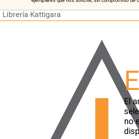
ejemplares que nos solicite, sin compromiso de 
Librería Kattigara
E
El a
sel
no 
disp