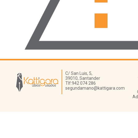
Librería Kattigara
C/ San Luis, 5,
39010,
Santander
Tlf:
942 074 286
segundamano@kattigara.com
Ad