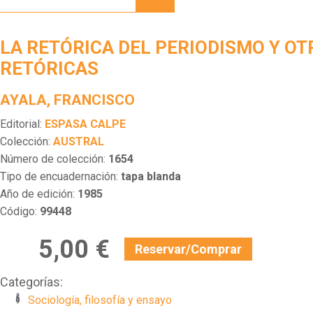
DEL
PERIODISMO
Y
LA RETÓRICA DEL PERIODISMO Y OT
OTRAS
RETÓRICAS
RETÓRICAS
AYALA, FRANCISCO
Editorial:
ESPASA CALPE
Colección:
AUSTRAL
Número de colección:
1654
Tipo de encuadernación:
tapa blanda
Año de edición:
1985
Código:
99448
5,00 €
Reservar/Comprar
Categorías:
Sociología, filosofía y ensayo