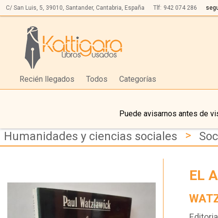
C/ San Luis, 5,
39010,
Santander, Cantabria, España
Tlf:
942 074 286
seg
Recién llegados
Todos
Categorías
Puede avisarnos antes de vis
>
Humanidades y ciencias sociales
Soc
EL 
WATZ
Editoria