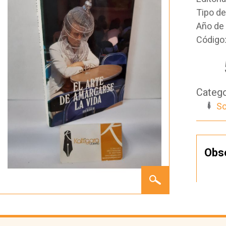
Tipo d
Año de 
Código
Catego
So
Obs
EL
ARTE
DE
AMARGARSE
LA
VIDA