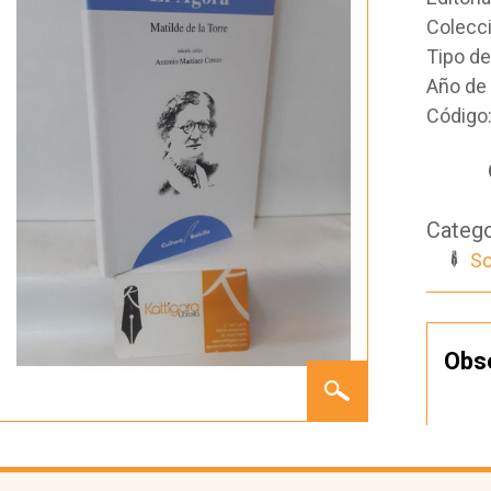
Colecc
Tipo d
Año de 
Código
Catego
So
Obs
EL
ÁGORA