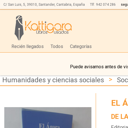
C/ San Luis, 5,
39010,
Santander, Cantabria, España
Tlf:
942 074 286
seg
Recién llegados
Todos
Categorías
Puede avisarnos antes de vis
>
Humanidades y ciencias sociales
Soc
EL 
DE L
Editoria