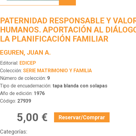
Y
VALORES
HUMANOS.
PATERNIDAD RESPONSABLE Y VALO
APORTACIÓN
AL
HUMANOS. APORTACIÓN AL DIÁLOG
DIÁLOGO
LA PLANIFICACIÓN FAMILIAR
SOBRE
LA
PLANIFICACIÓN
EGUREN, JUAN A.
FAMILIAR
Editorial:
EDICEP
Colección:
SERIE MATRIMONIO Y FAMILIA
Número de colección:
9
Tipo de encuadernación:
tapa blanda con solapas
Año de edición:
1976
Código:
27939
5,00 €
Reservar/Comprar
Categorías: