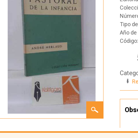
Colecc
Número
Tipo d
Año de 
Código
Catego
Re
PASTORAL
Obs
DE LA
INFANCIA