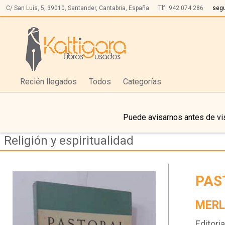
C/ San Luis, 5,
39010,
Santander, Cantabria, España
Tlf:
942 074 286
seg
Recién llegados
Todos
Categorías
Puede avisarnos antes de vis
Religión y espiritualidad
PAS
MERL
Editoria