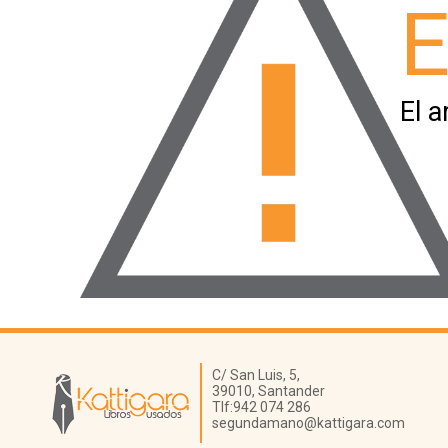
E
El a
Librería Kattigara
C/ San Luis, 5,
39010,
Santander
Tlf:
942 074 286
segundamano@kattigara.com